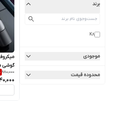
برند
K8
موجودی
%
980,000
دامبو
محدوده قیمت
40,000