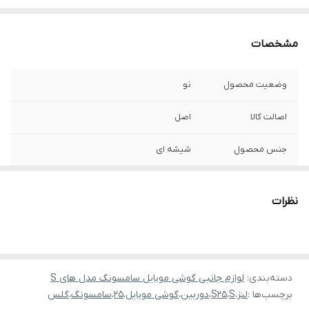
مشخصات
وضعیت محصول
نو
اصالت کالا
اصل
جنس محصول
شیشه ای
نظرات
دسته‌بندی
:
لوازم جانبی گوشی موبایل سامسونگ مدل های S
برچسب‌ها :
لنز
،
S
،
S25
،
دوربین
،
گوشی موبایل
،
25
،
سامسونگ
،
گلس