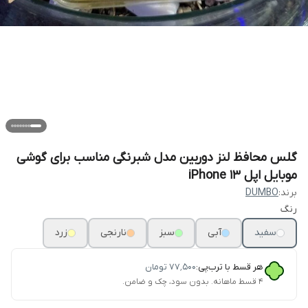
گلس محافظ لنز دوربین مدل شبرنگی مناسب برای گوشی
موبایل اپل iPhone 13
برند:
DUMBO
رنگ
سفید
آبی
سبز
نارنجی
زرد
هر قسط با ترب‌پی:
۷۷٬۵۰۰
تومان
۴ قسط ماهانه. بدون سود، چک و ضامن.