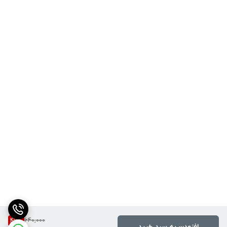
640,000
46
%