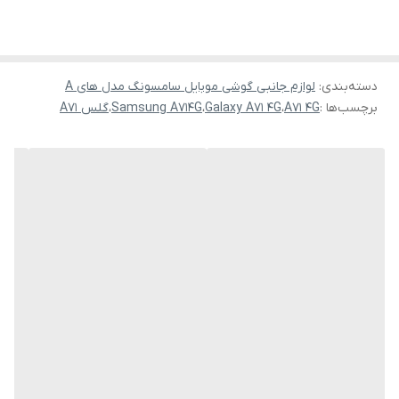
دسته‌بندی
:
لوازم جانبی گوشی موبایل سامسونگ مدل های A
برچسب‌ها :
A71 4G
،
Galaxy A71 4G
،
Samsung A714G
،
گلس A71