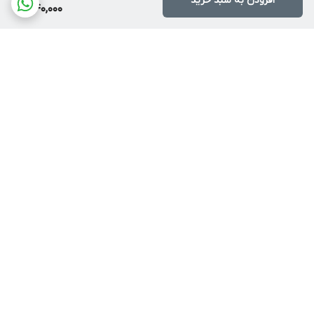
افزودن به سبد خرید
340,000
برگشت به بالا
روشهای ارسال
آموزش خرید اقساطی ترب
پی