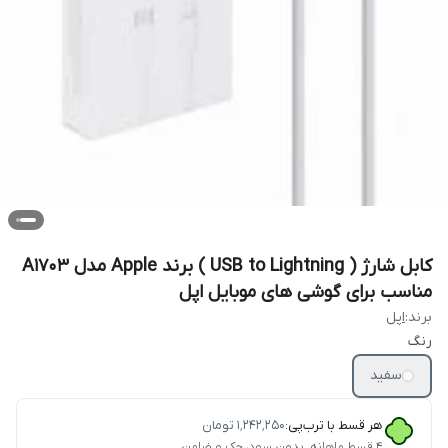
کابل شارژ ( USB to Lightning ) برند Apple مدل A1703
مناسب برای گوشی های موبایل اپل
برند:
اپل
رنگ
سفید
هر قسط با ترب‌پی:
۱٬۲۴۲٬۲۵۰
تومان
۴ قسط ماهانه. بدون سود، چک و ضامن.