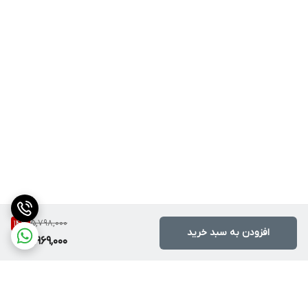
5,798,000
14
%
افزودن به سبد خرید
4,969,000