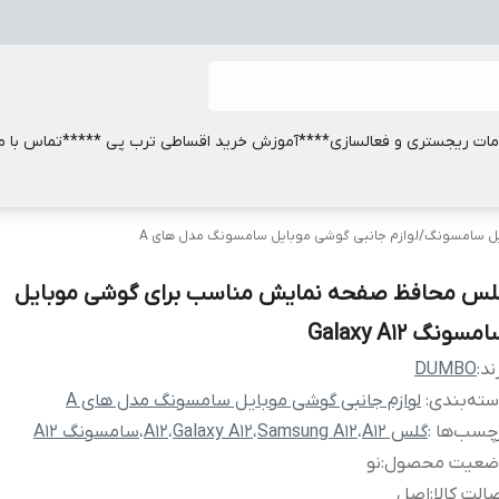
ات ریجستری و فعالسازی
****آموزش خرید اقساطی ترب پی *****
تماس با ما
ایل سامسونگ
/
لوازم جانبی گوشی موبایل سامسونگ مدل های A
لس محافظ صفحه نمایش مناسب برای گوشی موبایل
مسونگ Galaxy A12
ند:
DUMBO
ته‌بندی
:
لوازم جانبی گوشی موبایل سامسونگ مدل های A
چسب‌ها :
گلس A12
،
Samsung A12
،
Galaxy A12
،
A12
،
سامسونگ A12
ضعیت محصول
:
نو
الت کالا
:
اصل