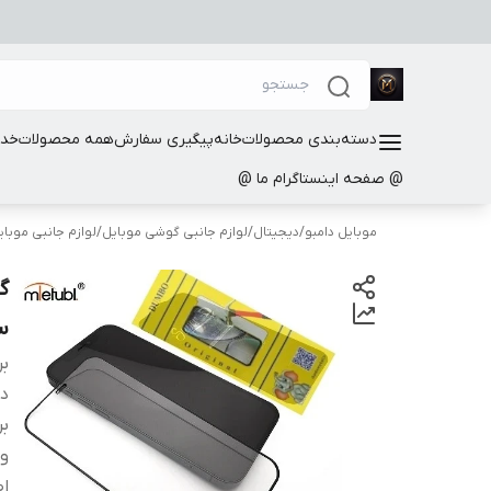
دسته‌بندی محصولات
خانه
پیگیری سفارش
همه محصولات
خدم
@ صفحه اینستاگرام ما @
موبایل دامبو
/
دیجیتال
/
لوازم جانبی گوشی موبایل
/
لوازم جانبی موب
گ
سا
بر
دس
بر
و
اص