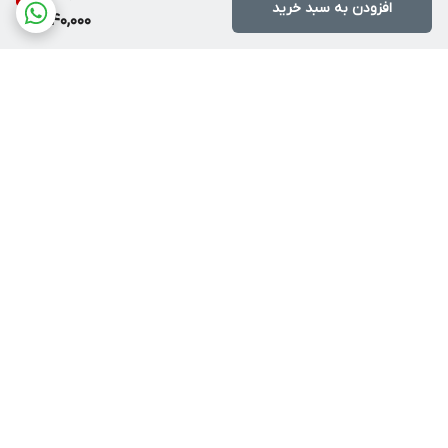
افزودن به سبد خرید
340,000
برگشت به بالا
روشهای ارسال
آموزش خرید اقساطی ترب
پی