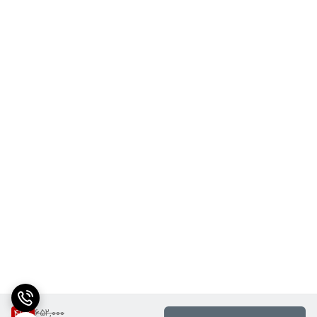
652,000
47
%