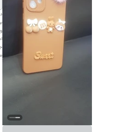
دس
بر
و
اص
ج
طر