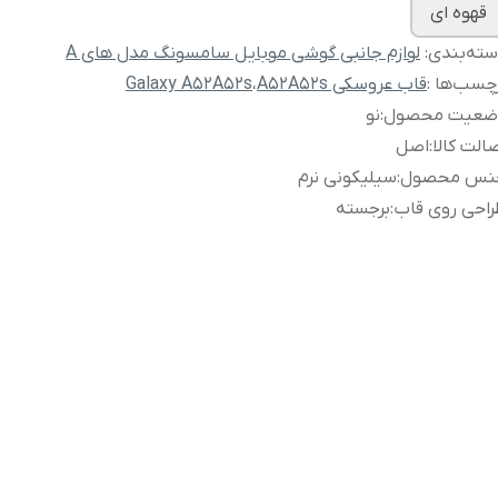
قهوه ای
ته‌بندی
:
لوازم جانبی گوشی موبایل سامسونگ مدل های A
چسب‌ها :
قاب عروسکی A52A52s
،
Galaxy A52A52s
ضعیت محصول
:
نو
الت کالا
:
اصل
نس محصول
:
سیلیکونی نرم
احی روی قاب
:
برجسته