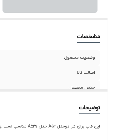
مشخصات
وضعیت محصول
اصالت کالا
جنس محصول
طراحی روی قاب
توضیحات
این قاب برای هر دومدل A52 مدل A52s مناسب است .و کاملا مثل هم هستند