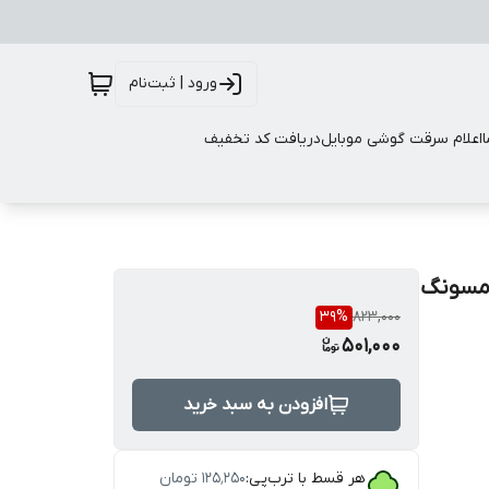
ورود | ثبت‌نام
اعلام سرقت گوشی موبایل
دریافت کد تخفیف
یل سامسونگ
39
%
823,000
501,000
افزودن به سبد خرید
هر قسط با ترب‌پی:
۱۲۵٬۲۵۰
تومان