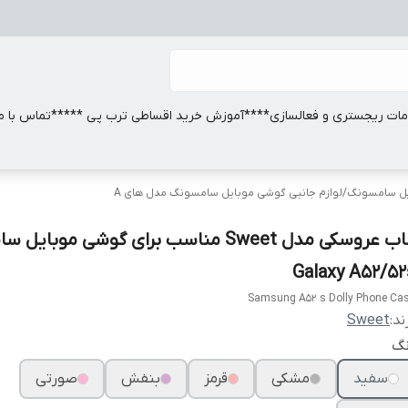
ات ریجستری و فعالسازی
****آموزش خرید اقساطی ترب پی *****
تماس با ما
ایل سامسونگ
/
لوازم جانبی گوشی موبایل سامسونگ مدل های A
قاب عروسکی مدل Sweet مناسب برای گوشی موبا
Galaxy A52/52
Samsung A52 s Dolly Phone Ca
ند:
Sweet
نگ
سفید
مشکی
قرمز
بنفش
صورتی