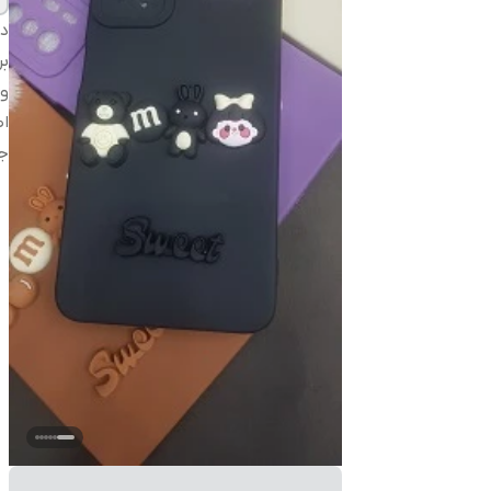
دس
بر
و
اص
ج