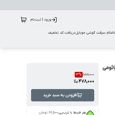
ورود | ثبت‌نام
اعلام سرقت گوشی موبایل
دریافت کد تخفیف
 شیائومی
13
%
555,000
478,000
افزودن به سبد خرید
هر قسط با ترب‌پی:
۱۱۹٬۵۰۰
تومان