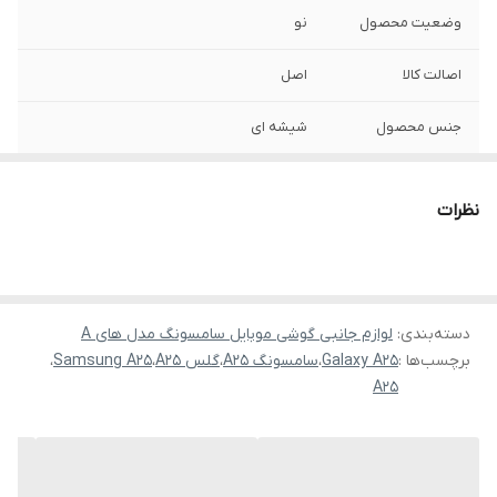
وضعیت محصول
نو
اصالت کالا
اصل
جنس محصول
شیشه ای
نظرات
دسته‌بندی
:
لوازم جانبی گوشی موبایل سامسونگ مدل های A
برچسب‌ها :
Galaxy A25
،
سامسونگ A25
،
گلس A25
،
Samsung A25
،
A25