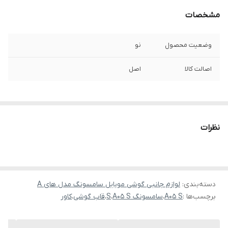
مشخصات
وضعیت محصول
نو
اصالت کالا
اصل
نظرات
دسته‌بندی
:
لوازم جانبی گوشی موبایل سامسونگ مدل های A
برچسب‌ها :
A05 S
،
سامسونگ A05 S
،
S
،
قاب گوشی
،
کاور