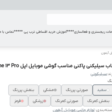
ات ریجستری و فعالسازی
****آموزش خرید اقساطی ترب پی *****
تماس با ما
یل آیفون
ب سیلیکنی پاکنی مناسب گوشی موبایل اپل Iphone 13 Pro
ند:
سیلیکونی
نگ
سفید
صورتی پررنگ
مشکی
بنفش پررنگ
بنفش کمرنگ
صورتی کمرنگ
زرشکی
قرمز
ته‌بندی
:
لوازم جانبی موبایل آیفون