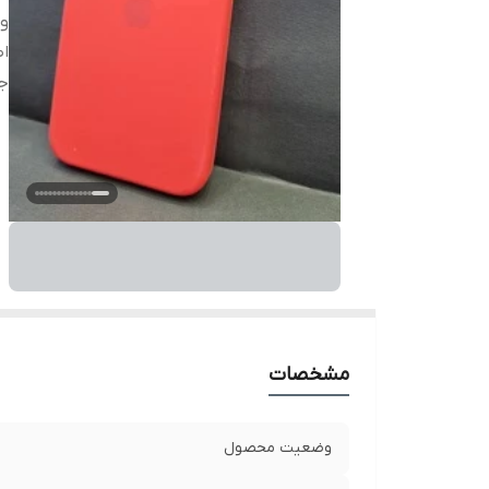
و
اص
ج
مشخصات
وضعیت محصول