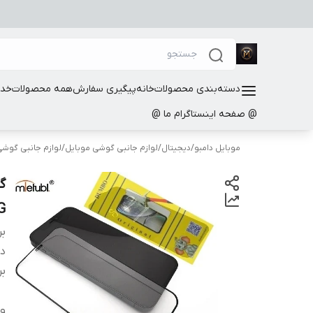
دسته‌بندی محصولات
خانه
پیگیری سفارش
همه محصولات
خدم
@ صفحه اینستاگرام ما @
موبایل دامبو
/
دیجیتال
/
لوازم جانبی گوشی موبایل
/
لوازم جانبی گوش
گ
G
بر
دس
بر
و