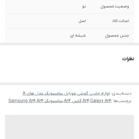
وضعیت محصول
نو
اصالت کالا
اصل
جنس محصول
شیشه ای
نظرات
دسته‌بندی
:
لوازم جانبی گوشی موبایل سامسونگ مدل های A
برچسب‌ها :
Galaxy A24
،
A24
،
گلس A24
،
سامسونگ A24
،
Samsung A24