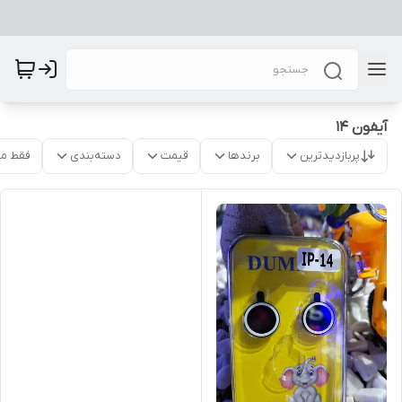
آیفون 14
پربازدیدترین
برندها
قیمت
دسته‌بندی
فقط م