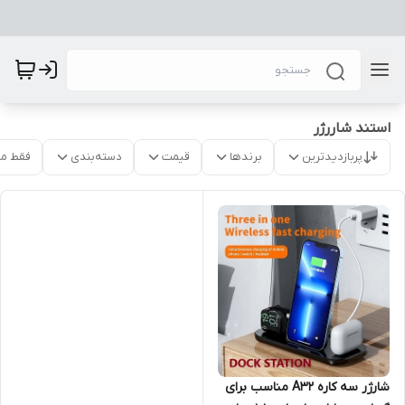
استند شاررژر
پربازدیدترین
برندها
قیمت
دسته‌بندی
فقط م
شارژر سه کاره A32 مناسب برای