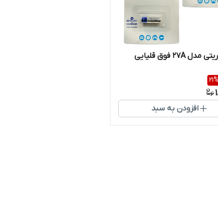
دل 27A فوق قلیایی
21
افزودن به سبد