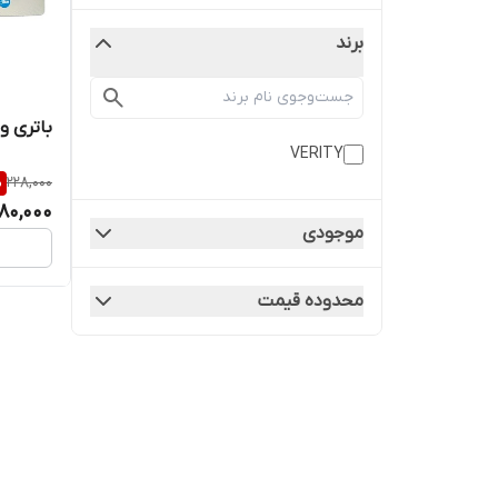
برند
باتری وریتی م
VERITY
%
228,000
180,000
موجودی
محدوده قیمت