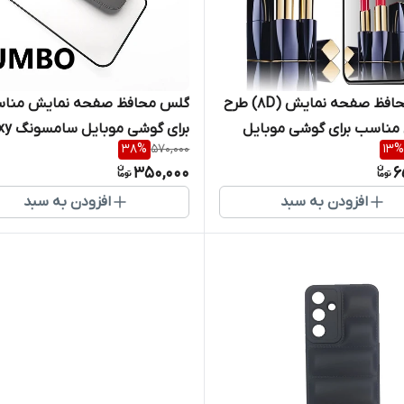
گلس محافظ صفحه نمایش (8D) طرح
گلس محافظ صفحه نمایش منا
 مناسب برای گوشی موبایل
برای گوشی
38
%
570,000
13
%
Galaxy
A54
350,000
6
افزودن به سبد
افزودن به سبد