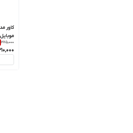
کاور مد
موبایل سام
325,000
10,000