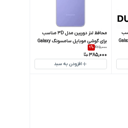
سب
محافظ لنز دوربین مدل 3D مناسب
 موبایل سامسونگ Galaxy
برای گوشی موبایل سامسونگ Galaxy
9
%
425,000
A54
385,000
افزودن به سبد