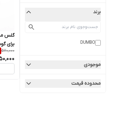
برند
گلس مح
DUMBO
570,000
A73
50,000
موجودی
محدوده قیمت