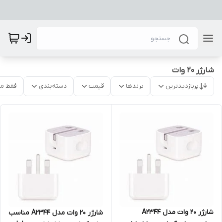
شارژر 20 وات
پربازدیدترین
برندها
قیمت
دسته‌بندی
فقط م
شارژر 20 وات مدل A2344
شارژر 20 وات مدل A2344 مناسب