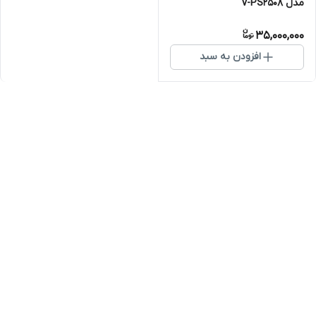
مدل V-PS2508
35,000,000
افزودن به سبد