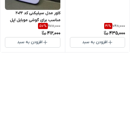
کاور مدل سیلیکنی کد 2022
مناسب برای گوشی موبایل اپل
978,000
748,000
57
%
41
%
iphone 12mini
412,000
435,000
افزودن به سبد
افزودن به سبد