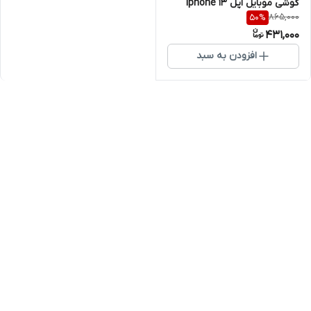
گوشی موبایل اپل Iphone 13
865,000
50
%
ProMax
431,000
افزودن به سبد