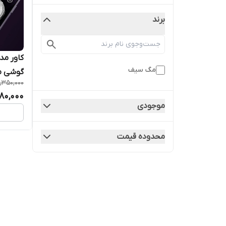
برند
مگ سیف
گوشی موبایل 
1,350,000
080,000
موجودی
محدوده قیمت