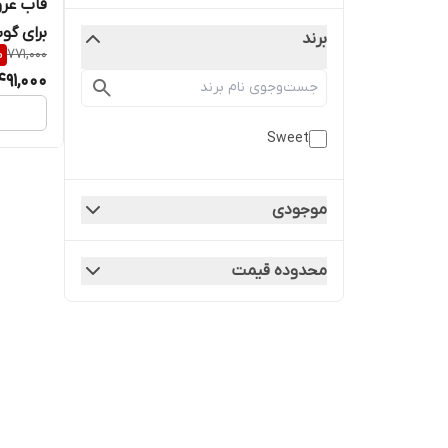
برند
%
771,000
ProMax
491,000
Sweet
موجودی
محدوده قیمت