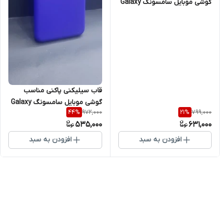
گوشی موبایل سامسونگ Galaxy
A14 5G / A14 5G
قاب سیلیکنی پاکنی مناسب
گوشی موبایل سامسونگ Galaxy
972,000
799,000
44
%
21
%
A13 5G
535,000
631,000
افزودن به سبد
افزودن به سبد