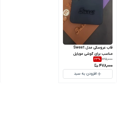
قاب عروسکی مدل Sweet
مناسب برای گوشی موبایل
625,000
23
%
شیائومی Note 12 Pro 4G
478,000
افزودن به سبد