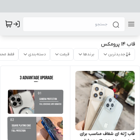
قاب 14 پرومکس
جدیدترین
برندها
قیمت
دسته‌بندی
فقط محص
قاب ژله ای شفاف مناسب برای