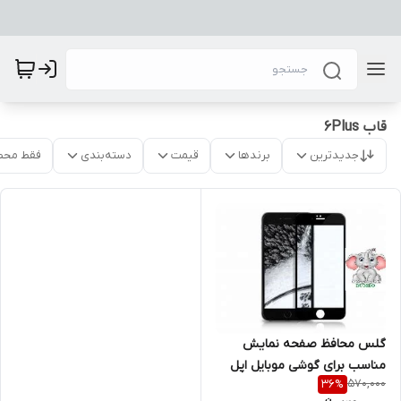
قاب 6Plus
جدیدترین
برندها
قیمت
دسته‌بندی
فقط محص
گلس محافظ صفحه نمایش
مناسب برای گوشی موبایل اپل
570,000
36
%
Iphone 6 Plus