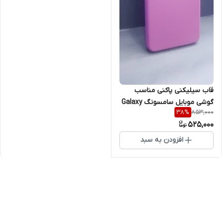
قاب سیلیکنی پاکنی مناسب
گوشی موبایل سامسونگ Galaxy
853,000
38
%
M23
525,000
افزودن به سبد