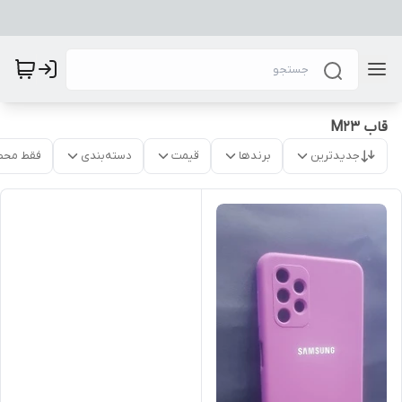
قاب M23
جدیدترین
برندها
قیمت
دسته‌بندی
فقط محص