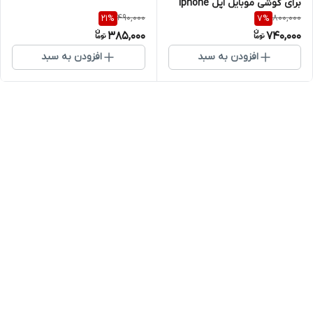
برای گوشی موبایل اپل Iphone
490,000
800,000
21
%
7
%
7Plus / 8Plus
385,000
740,000
افزودن به سبد
افزودن به سبد