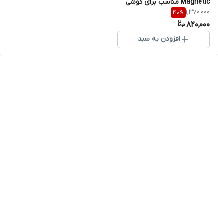
Magnetic مناسب برای گوشی
1,370,000
40
%
موبایل سامسونگ Galaxy A56
820,000
افزودن به سبد