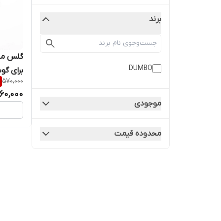
برند
گلس مح
DUMBO
برای گوشی 
570,000
60,000
موجودی
محدوده قیمت