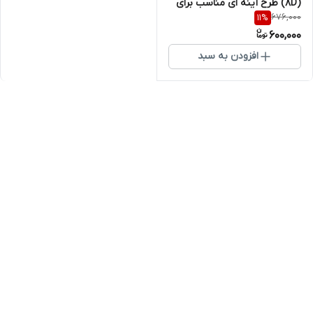
(8D) طرح آینه ای مناسب برای
676,000
11
%
گوشی موبایل اپل iPhone 15
600,000
افزودن به سبد