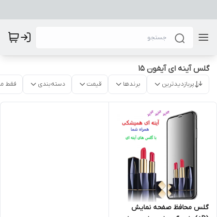
گلس آینه ای آیفون 15
پربازدیدترین
برندها
قیمت
دسته‌بندی
فقط م
گلس محافظ صفحه نمایش