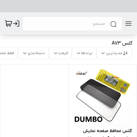
گلس A73
جدیدترین
برندها
قیمت
دسته‌بندی
فقط محص
گلس محافظ صفحه نمایش