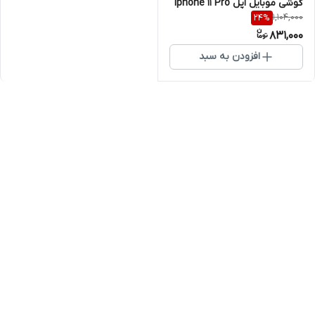
گوشی موبایل اپل Iphone 11 Pro
1,104,000
24
%
831,000
افزودن به سبد