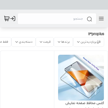
13proplus
پربازدیدترین
برندها
قیمت
دسته‌بندی
فقط م
گلس محافظ صفحه نمایش