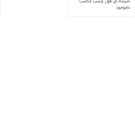
شیشه ای فول چسب مناسب
ناموجود
برای گوشی موبایل شیائومس
NOTE 13 PRO PLUS