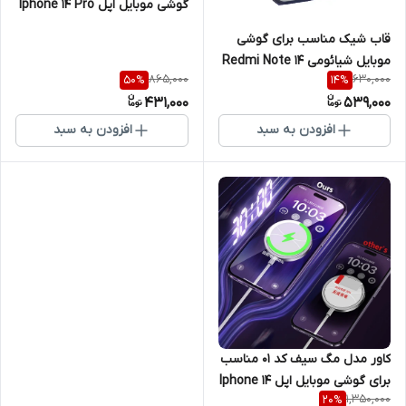
گوشی موبایل اپل Iphone 14 Pro
قاب شیک مناسب برای گوشی
موبایل شیائومی Redmi Note 14
865,000
630,000
50
%
14
%
Pro 5G
431,000
539,000
افزودن به سبد
افزودن به سبد
کاور مدل مگ سیف کد 01 مناسب
برای گوشی موبایل اپل Iphone 14
1,350,000
20
%
PRO