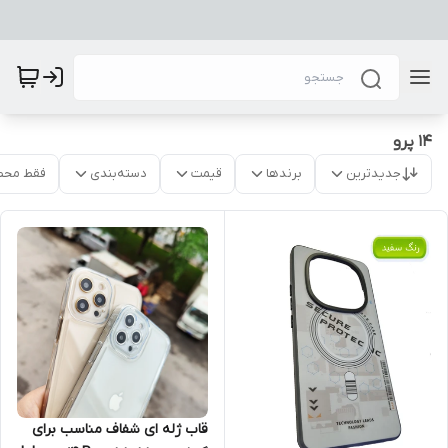
14 پرو
جدیدترین
برندها
قیمت
دسته‌بندی
فقط محص
قاب ژله ای شفاف مناسب برای