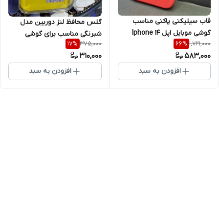
قاب سیلیکنی پاکنی مناسب
گلس محافظ لنز دوربین مدل
گوشی موبایل اپل Iphone 14
شبرنگی مناسب برای گوشی
375,000
1,721,000
17
%
66
%
ProMax
موبایل اپل iPhone 14 ProMax
310,000
583,000
افزودن به سبد
افزودن به سبد