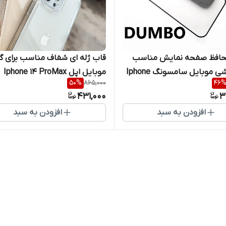
افظ صفحه نمایش مناسب
قاب ژله ای شفاف مناسب برای 
برای گوشی موبایل سامسونگ Iphone
موبایل اپل Iphone 14 ProMax
50
%
865,000
46
14 
431,000
3
افزودن به سبد
افزودن به سبد