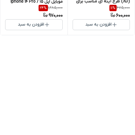
(8D) طرح آینه ای مناسب برای
موبایل اپل Iphone 14 Pro / 15
1,285,000
675,000
24
%
11
%
گوشی موبایل اپل iPhone 15 Pro
Pro
970,000
600,000
افزودن به سبد
افزودن به سبد