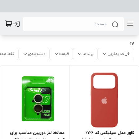
17
جدیدترین
برندها
قیمت
دسته‌بندی
فقط محص
محافظ لنز دوربین مناسب برای
کاور مدل سیلیکنی کد 2026