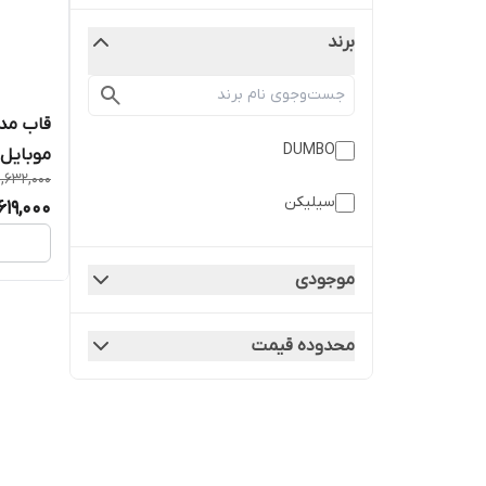
برند
قاب مد
DUMBO
موبایل شیائ
1,632,000
سیلیکن
619,000
موجودی
محدوده قیمت