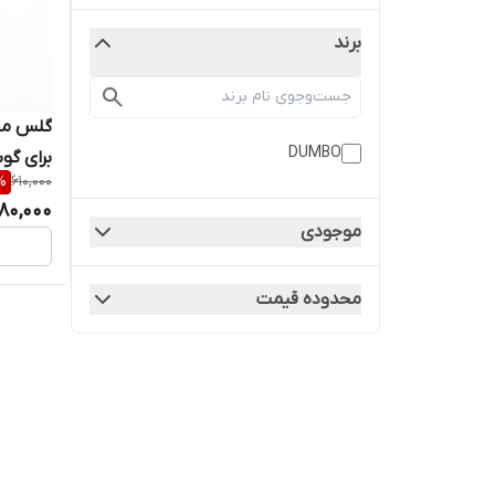
برند
گلس مح
DUMBO
%
610,000
A20
80,000
موجودی
محدوده قیمت