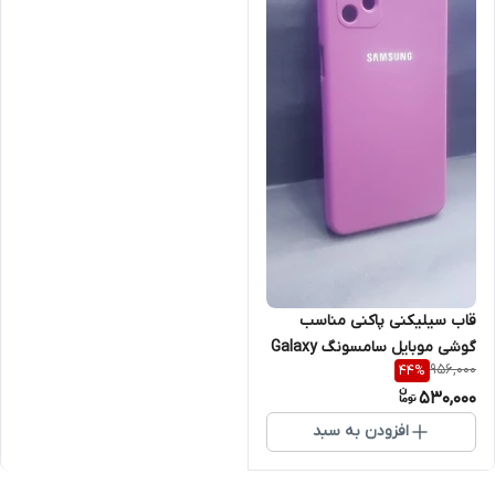
قاب سیلیکنی پاکنی مناسب
گوشی موبایل سامسونگ Galaxy
956,000
44
%
A23 4G
530,000
افزودن به سبد