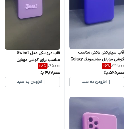
قاب سیلیکنی پاکنی مناسب
قاب عروسکی مدل Sweet
گوشی موبایل سامسونگ Galaxy
مناسب برای گوشی موبایل
795,000
833,000
38
%
36
%
A13 4G
سامسونگ Galaxy A23
487,000
525,000
افزودن به سبد
افزودن به سبد