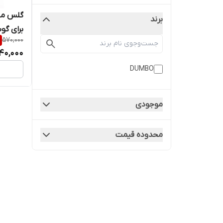
گلس مح
برند
570,000
3/53s
40,000
DUMBO
موجودی
محدوده قیمت