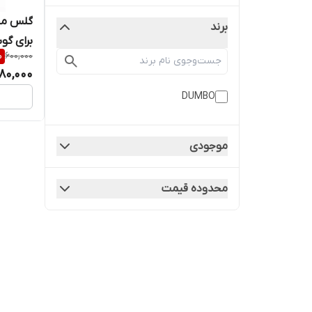
گلس مح
برند
%
600,000
F34
80,000
DUMBO
موجودی
محدوده قیمت