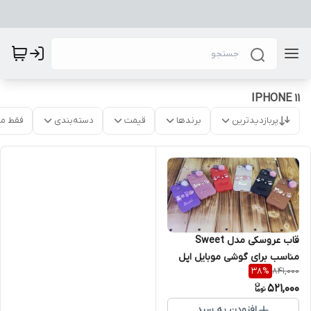
IPHONE 11
پربازدیدترین
برندها
قیمت
دسته‌بندی
فقط م
قاب عروسکی مدل Sweet
مناسب برای گوشی موبایل اپل
841,000
38
%
Iphone 11
521,000
افزودن به سبد