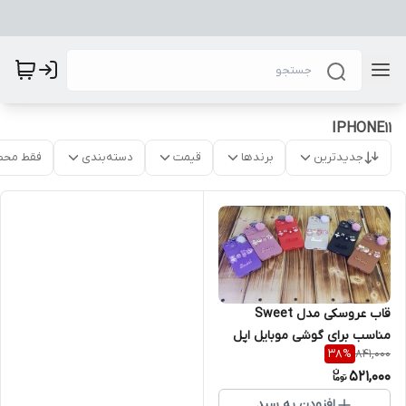
IPHONE11
جدیدترین
برندها
قیمت
دسته‌بندی
فقط محص
قاب عروسکی مدل Sweet
مناسب برای گوشی موبایل اپل
841,000
38
%
Iphone 11
521,000
افزودن به سبد