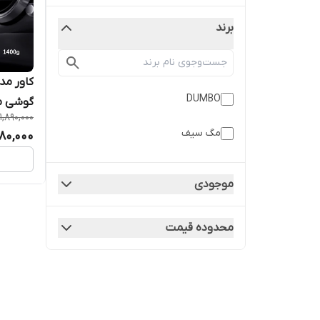
برند
DUMBO
گوشی موبایل 
1,890,000
مگ سیف
080,000
موجودی
محدوده قیمت