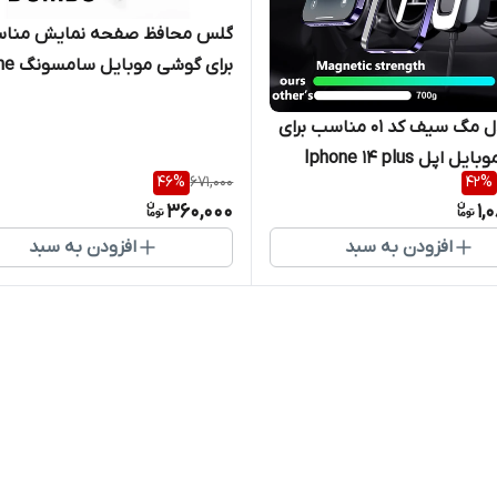
گلس محافظ صفحه نمایش منا
برای گوشی
14 Plus
کاور مدل مگ سیف کد 01 مناسب برای
اپل Iphone 14 plus
46
%
671,000
42
%
360,000
1,
افزودن به سبد
افزودن به سبد